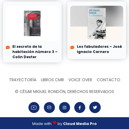
El secreto de la
Los fabuladores – José
habitación número 3 –
Ignacio Carnero
Colin Dexter
TRAYECTORÍA
LIBROS CMR
VOICE OVER
CONTACTO
© CÉSAR MIGUEL RONDÓN, DERECHOS RESERVADOS
Made with
by
Cloud Media Pro