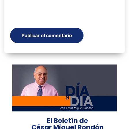
El Boletín de
César Miguel Rondón