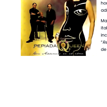
ho
ad
Ma
it
inc
“
R
de