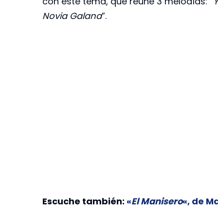
con este tema, que reúne 3 melodías: “
Y
Novia Galana
”.
Escuche también:
«
El Manisero
«, de M