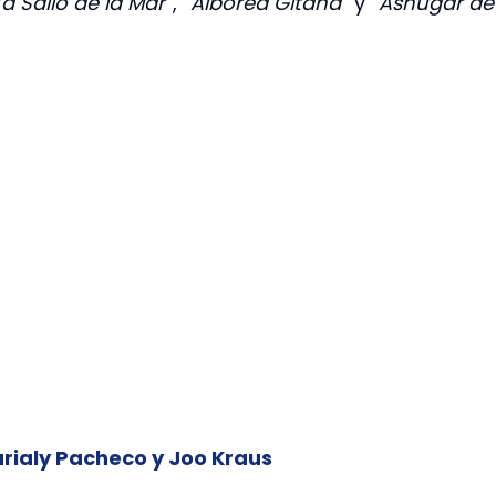
a Salió de la Mar
”, “
Alborea Gitana
” y “
Ashugar de
arialy Pacheco y Joo Kraus