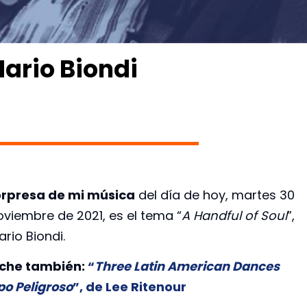
Mario Biondi
rpresa de mi música
del día de hoy, martes 30
oviembre de 2021, es el tema “
A Handful of Soul
”,
rio Biondi.
che también:
“
Three Latin American Dances
po Peligroso
”, de Lee Ritenour