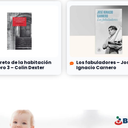
creto de la habitación
Los fabuladores – Jo
o 3 – Colin Dexter
Ignacio Carnero