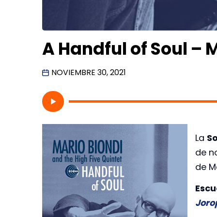
A Handful of Soul – 
NOVIEMBRE 30, 2021
La
So
de n
de Ma
Escu
Joro