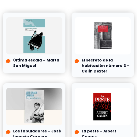
Última escala – Marta
El secreto de la
San Miguel
habitación número 3 –
Colin Dexter
Los fabuladores – José
La peste – Albert
Ignacio Carnero
Camus