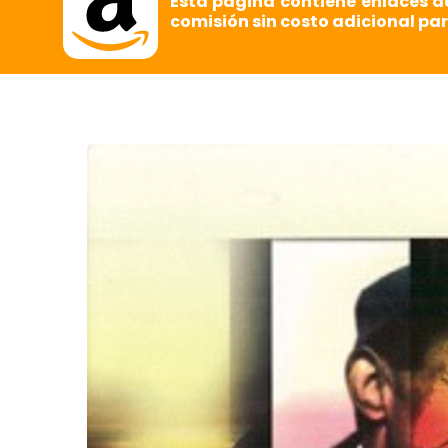
Esta página contiene enlaces d
comisión sin costo adicional par