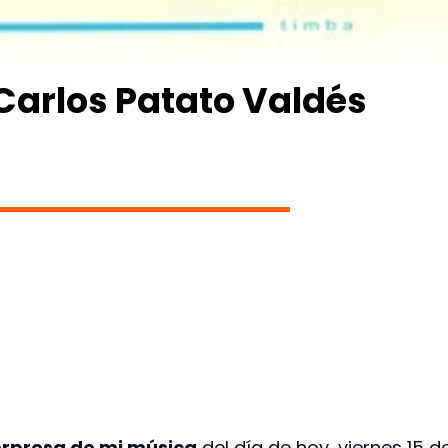
Carlos Patato Valdés
rpresa de mi música
del día de hoy, viernes 15 d