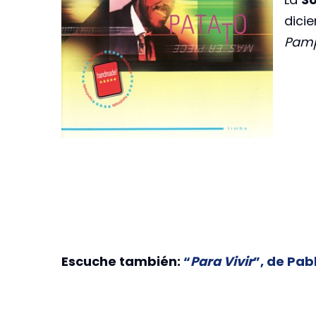
dici
Pamp
Escuche también:
“
Para Vivir
”, de Pab