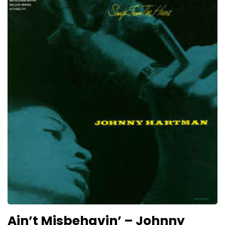
Ain’t Misbehavin’ – Johnny