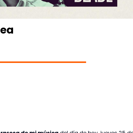
rea
rpresa de mi música
del día de hoy, jueves 25 d