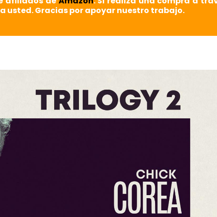
e afiliados de
Amazon
. Si realiza una compra a tra
a usted. Gracias por apoyar nuestro trabajo.