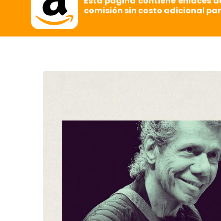
Esta página contiene enlaces d
comisión sin costo adicional par