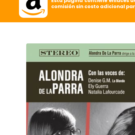
Esta página contiene enlaces d
comisión sin costo adicional par