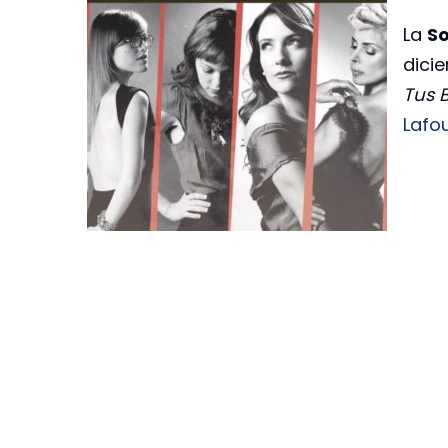
La
So
dicie
Tus 
Lafo