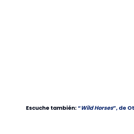
Escuche también:
“
Wild Horses
”, de O