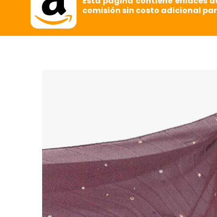
Esta página contiene enlaces d
comisión sin costo adicional par