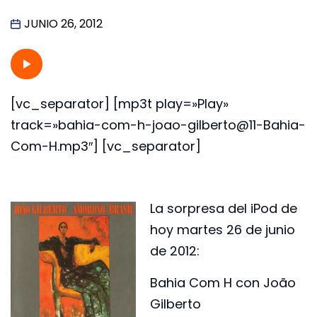
JUNIO 26, 2012
[vc_separator] [mp3t play=»Play»
track=»bahia-com-h-joao-gilberto@11-Bahia-
Com-H.mp3″] [vc_separator]
La sorpresa del iPod de
hoy martes 26 de junio
de 2012:
Bahia Com H con João
Gilberto