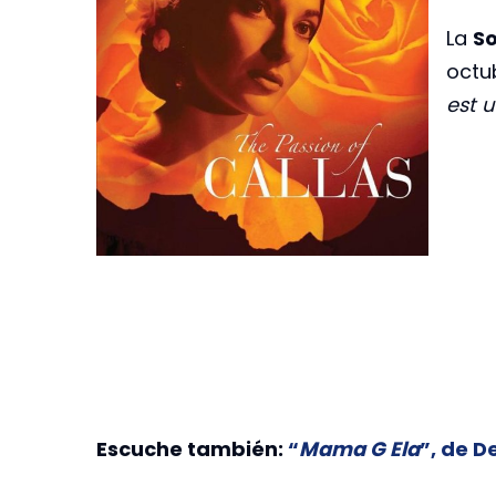
La
So
octu
est 
Escuche también:
“
Mama G Ela
”, de 