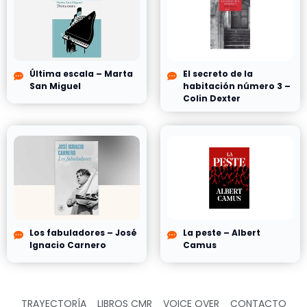
Última escala – Marta
El secreto de la
San Miguel
habitación número 3 –
Colin Dexter
Los fabuladores – José
La peste – Albert
Ignacio Carnero
Camus
TRAYECTORÍA
LIBROS CMR
VOICE OVER
CONTACTO