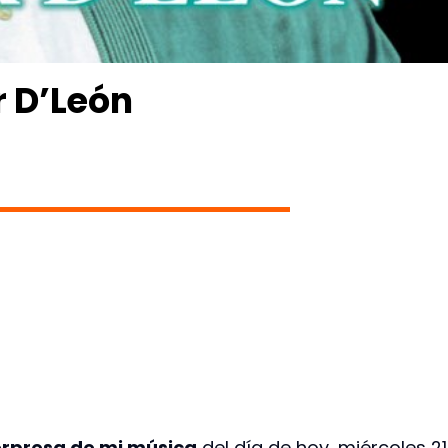
 D’León
rpresa de mi música
del día de hoy, miércoles 21