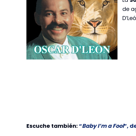
de a
D’Leó
Escuche también:
“
Baby I’m a Fool
”, d