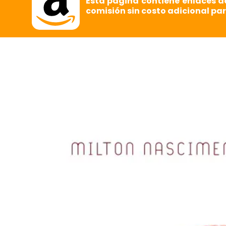
Esta página contiene enlaces d
comisión sin costo adicional par