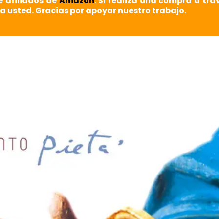
e afiliados de
Amazon
. Si realiza una compra a tra
a usted. Gracias por apoyar nuestro trabajo.