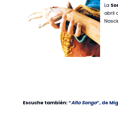
La
So
abril 
Nasci
Escuche también:
“
Alto Songo
”, de Mi