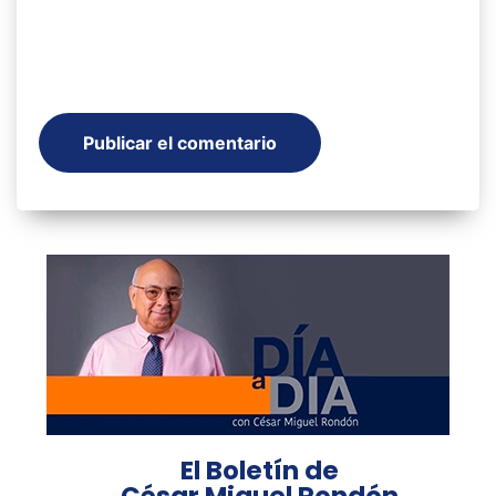
El Boletín de
César Miguel Rondón