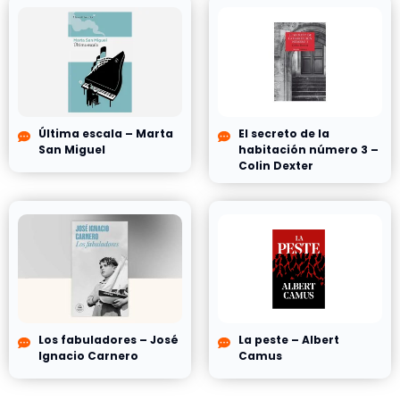
Última escala – Marta
El secreto de la
San Miguel
habitación número 3 –
Colin Dexter
Los fabuladores – José
La peste – Albert
Ignacio Carnero
Camus