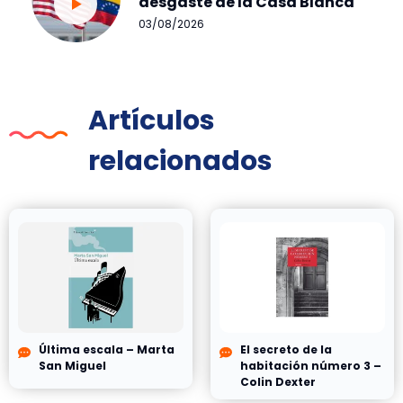
desgaste de la Casa Blanca
03/08/2026
Artículos
relacionados
Última escala – Marta
El secreto de la
San Miguel
habitación número 3 –
Colin Dexter