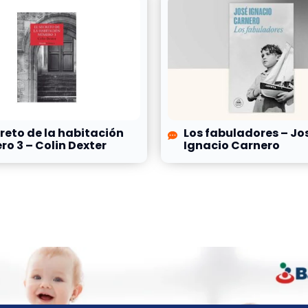
creto de la habitación
Los fabuladores – Jo
o 3 – Colin Dexter
Ignacio Carnero