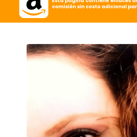
Esta página contiene enlaces d
comisión sin costo adicional par