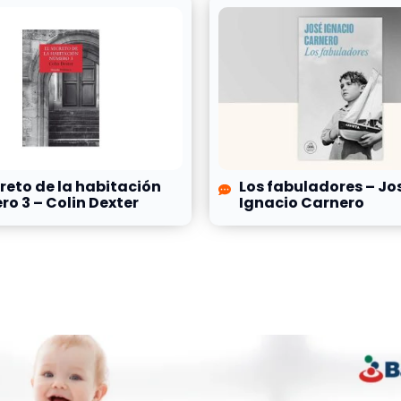
creto de la habitación
Los fabuladores – Jo
o 3 – Colin Dexter
Ignacio Carnero