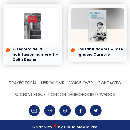
El secreto de la
Los fabuladores – José
habitación número 3 –
Ignacio Carnero
Colin Dexter
TRAYECTORÍA
LIBROS CMR
VOICE OVER
CONTACTO
© CÉSAR MIGUEL RONDÓN, DERECHOS RESERVADOS
Made with
by
Cloud Media Pro