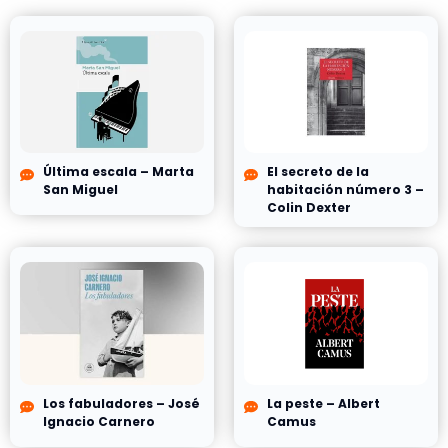
Última escala – Marta
El secreto de la
San Miguel
habitación número 3 –
Colin Dexter
Los fabuladores – José
La peste – Albert
Ignacio Carnero
Camus