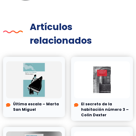
Artículos
relacionados
Última escala – Marta
El secreto de la
San Miguel
habitación número 3 –
Colin Dexter