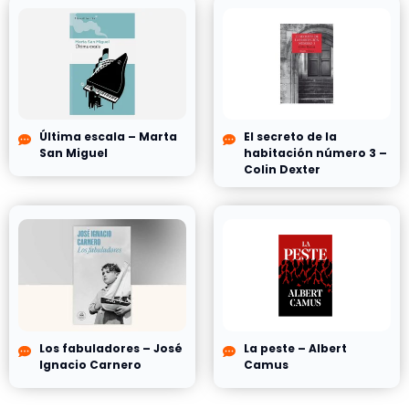
Última escala – Marta
El secreto de la
San Miguel
habitación número 3 –
Colin Dexter
Los fabuladores – José
La peste – Albert
Ignacio Carnero
Camus