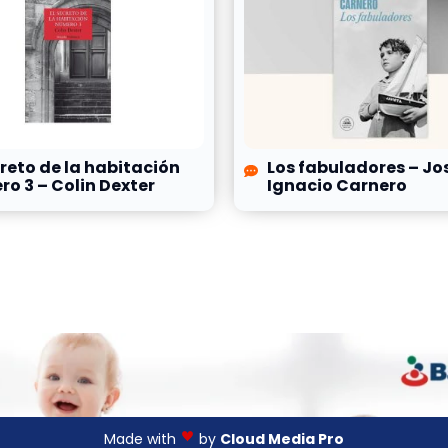
creto de la habitación
Los fabuladores – Jo
o 3 – Colin Dexter
Ignacio Carnero
Made with
by
Cloud Media Pro