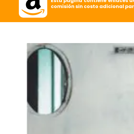
Esta página contiene enlaces d
comisión sin costo adicional par