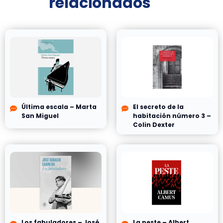
relacionados
Última escala – Marta
El secreto de la
San Miguel
habitación número 3 –
Colin Dexter
Los fabuladores – José
La peste – Albert