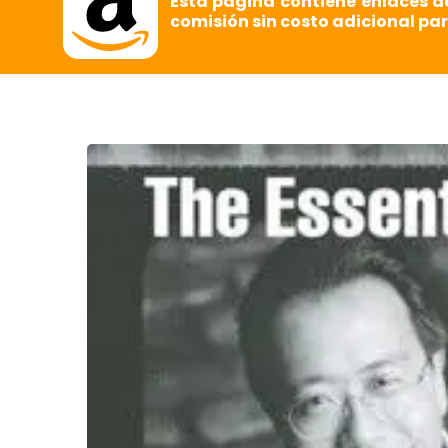
Esta página contiene enlaces d
comisión sin costo adicional par