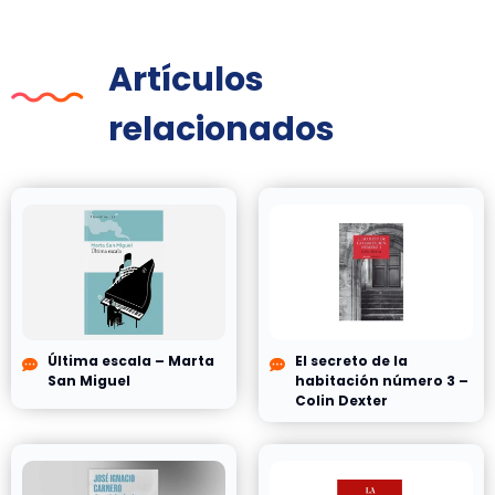
Artículos
relacionados
Última escala – Marta
El secreto de la
San Miguel
habitación número 3 –
Colin Dexter