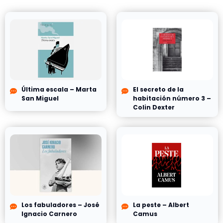
Última escala – Marta
El secreto de la
San Miguel
habitación número 3 –
Colin Dexter
Los fabuladores – José
La peste – Albert
Ignacio Carnero
Camus