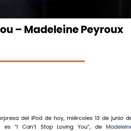
 You – Madeleine Peyroux
orpresa del iPod de hoy, miércoles 13 de junio d
8, es “I Can’t Stop Loving You”, de
Madelein