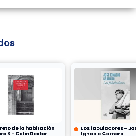
ados
creto de la habitación
Los fabuladores – Jo
o 3 – Colin Dexter
Ignacio Carnero