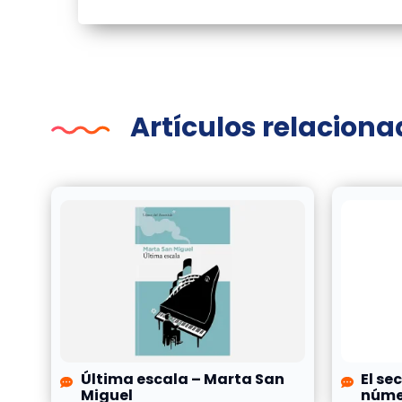
Artículos relacion
Última escala – Marta San
El se
Miguel
númer