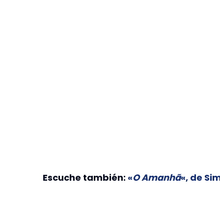
Escuche también:
«
O Amanhã
«, de Si