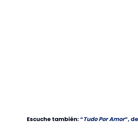
Escuche también:
“
Tudo Por Amor
”, d