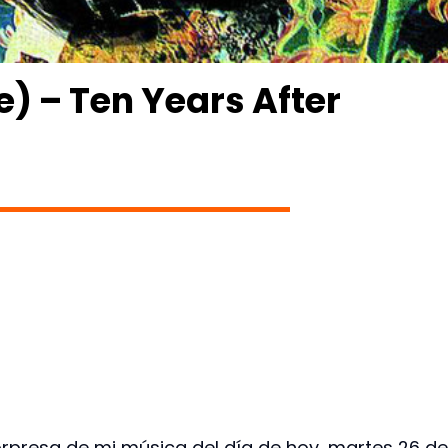
) – Ten Years After
orpresa de mi música del día de hoy, martes 26 de