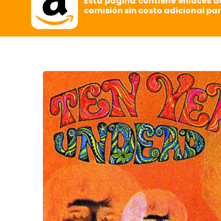
Esta página contiene enlaces d
comisión sin costo adicional par