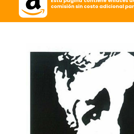
Esta página contiene enlaces d
comisión sin costo adicional par