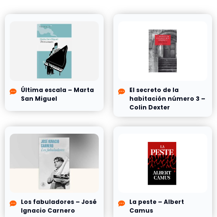
Última escala – Marta
El secreto de la
San Miguel
habitación número 3 –
Colin Dexter
Los fabuladores – José
La peste – Albert
Ignacio Carnero
Camus