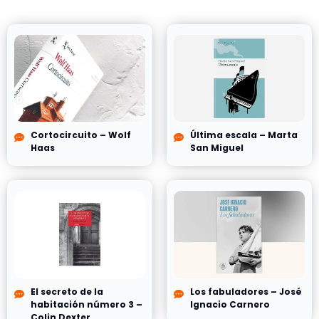
Cortocircuito – Wolf
Última escala – Marta
Haas
San Miguel
El secreto de la
Los fabuladores – José
habitación número 3 –
Ignacio Carnero
Colin Dexter