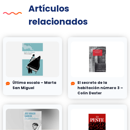
Artículos
relacionados
Última escala – Marta
El secreto de la
San Miguel
habitación número 3 –
Colin Dexter