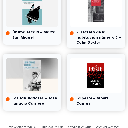
Última escala – Marta
El secreto de la
San Miguel
habitación número 3 –
Colin Dexter
Los fabuladores – José
La peste – Albert
Ignacio Carnero
Camus
TRAYECTORÍA
LIBROS CMR
VOICE OVER
CONTACTO