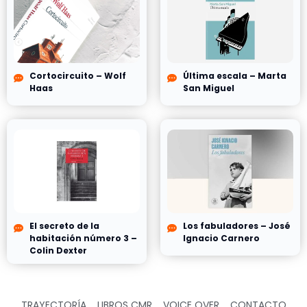
Cortocircuito – Wolf
Última escala – Marta
Haas
San Miguel
El secreto de la
Los fabuladores – José
habitación número 3 –
Ignacio Carnero
Colin Dexter
TRAYECTORÍA
LIBROS CMR
VOICE OVER
CONTACTO