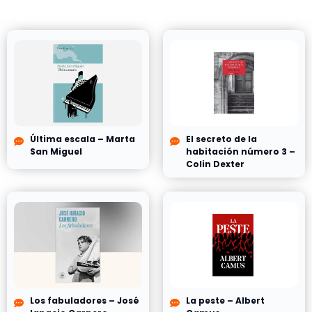
Última escala – Marta
El secreto de la
San Miguel
habitación número 3 –
Colin Dexter
Los fabuladores – José
La peste – Albert