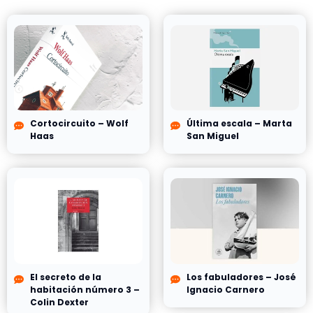
Cortocircuito – Wolf
Última escala – Marta
Haas
San Miguel
El secreto de la
Los fabuladores – José
habitación número 3 –
Ignacio Carnero
Colin Dexter