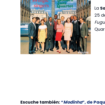
La
So
25 d
Fugu
Quart
Escuche también:
“
Modinha
”, de Paqu