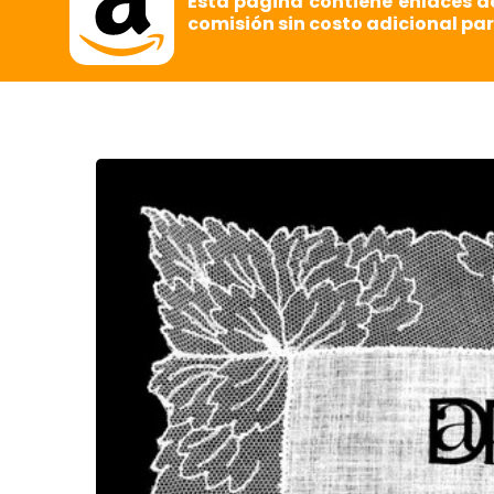
Esta página contiene enlaces d
comisión sin costo adicional par