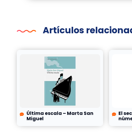
Artículos relacion
Última escala – Marta San
El se
Miguel
númer