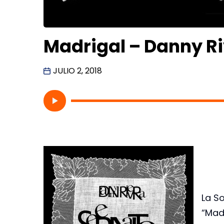
Madrigal – Danny R
JULIO 2, 2018
La So
“Mad