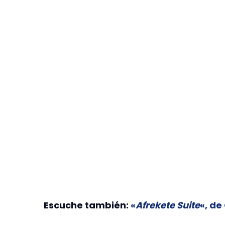
Escuche también:
«
Afrekete Suite
«, d