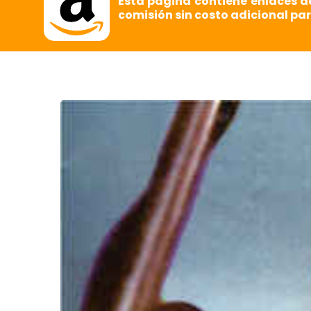
Esta página contiene enlaces d
comisión sin costo adicional par