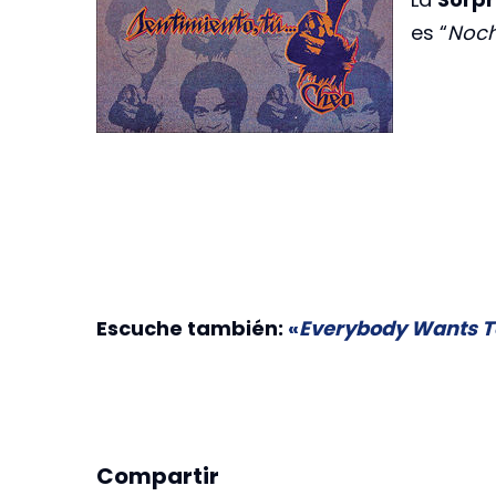
es “
Noch
Escuche también:
«
Everybody Wants T
Compartir