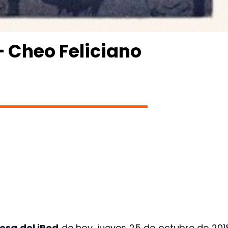
 Cheo Feliciano
esa del iPod
de hoy, jueves 25 de octubre de 201