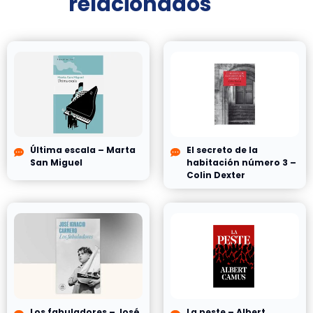
relacionados
Última escala – Marta
El secreto de la
San Miguel
habitación número 3 –
Colin Dexter
Los fabuladores – José
La peste – Albert