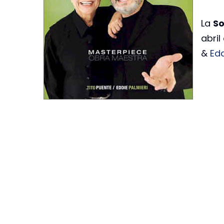
La
So
abril
&
Edd