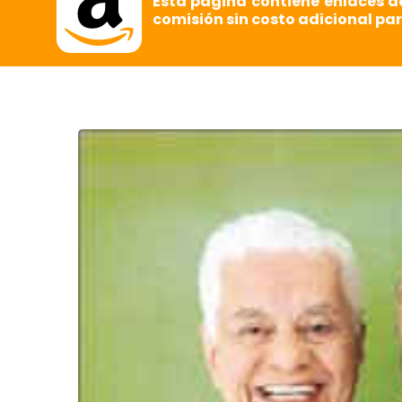
Esta página contiene enlaces d
comisión sin costo adicional par