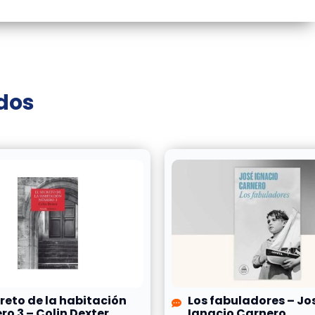
ados
creto de la habitación
Los fabuladores – Jo
o 3 – Colin Dexter
Ignacio Carnero