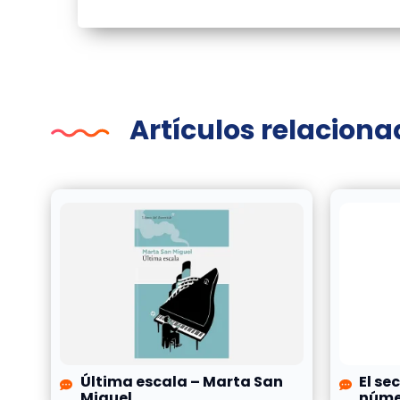
Artículos relacion
Última escala – Marta San
El se
Miguel
númer